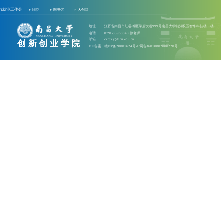
与就业工作处
团委
图书馆
大创网
地址
江西省南昌市红谷滩区学府大道999号南昌大学前湖校区智华科技楼二楼
电话
0791-83968840 徐老师
邮箱
cxcyxy@ncu.edu.cn
创新创业学院
ICP备案
赣ICP备20001624号-1/网备36010802000220号