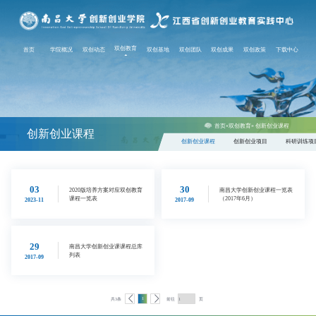
(current)
双创教育
首页
学院概况
双创动态
双创基地
双创团队
双创成果
双创政策
下载中心
首页
»
双创教育
» 创新创业课程
创新创业课程
创新创业课程
创新创业项目
科研训练项
03
30
2020版培养方案对应双创教育
南昌大学创新创业课程一览表
课程一览表
（2017年6月）
2023-11
2017-09
29
南昌大学创新创业课课程总库
列表
2017-09
1
共3条
前往
页