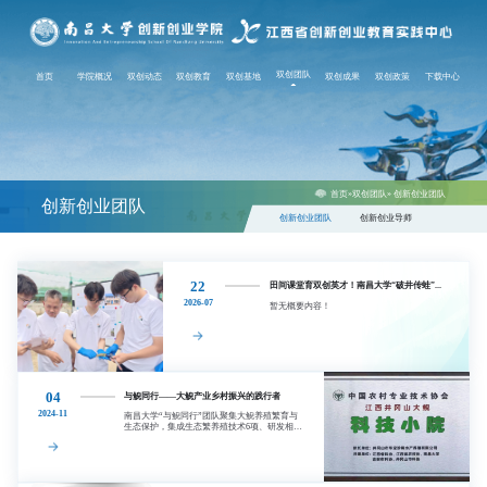
(current)
双创团队
首页
学院概况
双创动态
双创教育
双创基地
双创成果
双创政策
下载中心
首页
»
双创团队
» 创新创业团队
创新创业团队
创新创业团队
创新创业导师
22
田间课堂育双创英才！南昌大学“破井传蛙”...
2026-07
暂无概要内容！
04
与鲵同行——大鲵产业乡村振兴的践行者
2024-11
南昌大学“与鲵同行”团队聚集大鲵养殖繁育与
生态保护，集成生态繁养殖技术6项、研发相关
专利19项，通过推广“良种+良法”的标准化大鲵
养殖模式，大鲵的良种率从68%提高至98%以
上，死亡率从25%降低至3%以下。团队驻扎的
井冈山大鲵科技小院获批成为全国首个大鲵类
国家级科技小院，以团队服务事迹为原型的微