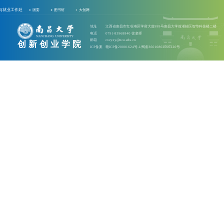
与就业工作处
团委
图书馆
大创网
地址
江西省南昌市红谷滩区学府大道999号南昌大学前湖校区智华科技楼二楼
电话
0791-83968840 徐老师
邮箱
cxcyxy@ncu.edu.cn
创新创业学院
ICP备案
赣ICP备20001624号-1/网备36010802000220号