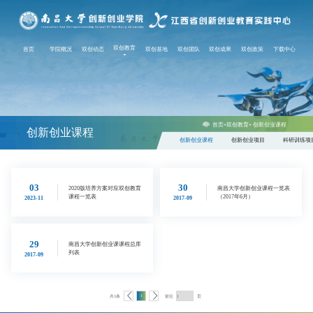
(current)
双创教育
首页
学院概况
双创动态
双创基地
双创团队
双创成果
双创政策
下载中心
首页
»
双创教育
» 创新创业课程
创新创业课程
创新创业课程
创新创业项目
科研训练项
03
30
2020版培养方案对应双创教育
南昌大学创新创业课程一览表
课程一览表
（2017年6月）
2023-11
2017-09
29
南昌大学创新创业课课程总库
列表
2017-09
1
共3条
前往
页