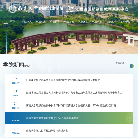
(current)
首页
学院概况
双创动态
双创教育
双创基地
双创团队
双创成果
双创政策
下载中心
查看更多
学院新闻
news
09
田间课堂育双创英才！南昌大学“破井传蛙”团队以科创赋能乡村振兴
2026-07
01
江西省第二届高层次人才创新创业大赛、吉安市2026年高层次人才创新创业大赛专场宣...
2026-07
24
南昌大学组织师生集中收看“建行杯”江西省大学生创新大赛（2026）启动仪式暨“青...
2026-06
09
南昌大学大学生创新大赛 (2026) 现场赛圆满收官
2026-06
29
南昌大学第八期香樟双创讲坛圆满落幕
2026-04