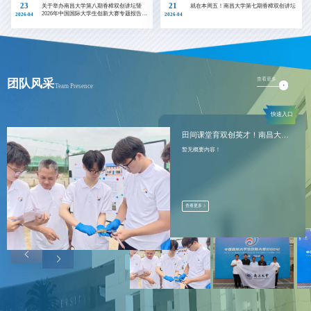
23
21
关于举办南昌大学第八期香樟双创讲坛暨
就在本周五！南昌大学第七期香樟双创讲坛
2026年中国国际大学生创新大赛专题报告的
2026-04
2026-04
通知
查看更多
团队风采
Team Presence
快速入口
田间课堂育双创英才！南昌大学“破井传蛙”团队以科创...
暂无概要内容！
查看更多