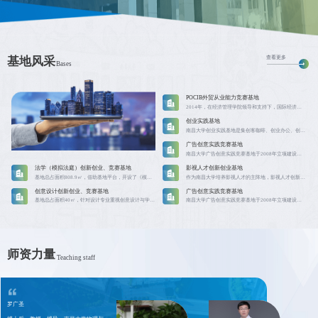
查看更多
基地风采
Bases
POCIB外贸从业能力竞赛基地
2014年，在经济管理学院领导和支持下，国际经济与贸易系向南昌大学教务处提出了创新创业基地申请并获得批准，基地名称为：POCIB外贸从业能力竞赛基地
创业实践基地
南昌大学创业实践基地是集创客咖啡、创业办公、创业孵化、资金扶持、项目对接、人才输送为一体的复合型创业实践基地。以在校大学生和毕业2年内的大学生为主要对象，通过五种活动（举办SYB创业培训、开设创业培训学分课程、每月定期举办创业沙龙、邀请优秀校友回母校谈就业创业、举办创业路演），围绕六大保障（平台保障、资金保障、信息保障、政策保障、能力保障、服务保障），创新七种模式（双导师指导服务模式、学分培训模式、路演教学与实操对接模式、校企共建模式、外部资源引入模式、工商注册等保障性服务模式、各类比赛指导服务模式），积极推进大学生创业实践工作，取得较好成效。
广告创意实践竞赛基地
南昌大学广告创意实践竞赛基地于2008年立项建设，基地总占面积160㎡，基于新闻与传播学院师资设备条件而建立的面向全校的富有特色的创意创业创新基地，做了大量人才创新培养工作，取得了一定的成效。
法学（模拟法庭）创新创业、竞赛基地
影视人才创新创业基地
基地总占面积808.9㎡，借助基地平台，开设了《模拟法庭》、《法律诊所》两门创新创业类课程，同时编写一系列《纠纷一站式解决系列丛书》教材共9套，接纳学生人次180 人，学生参与创新创业项目、科研训练项目数共170项，学生参加学科竞赛培训数共16人。
作为南昌大学培养影视人才的主阵地，影视人才创新创业基地为我校学生提供了一个充满机遇的平台。在这个平台上，学生自主创作出了大量优秀的影视作品，这些作品在各类影视大赛中脱颖而出，为我们学生提供了更加宽广的眼界。基地成立以来激励和培养了一大批热爱影视的大学生，这些学生毕业后有的直接就以影视为职业，自主创业，实现了影视人才创新创业基地的培养目标。
创意设计创新创业、竞赛基地
广告创意实践竞赛基地
基地总占面积40㎡，针对设计专业重视创意设计与学生创新创业的特点，将设计实践环节作为切入点，努力做到多层次全方位地展开创新教学和实践教学。在设计教学过程中，一方面，通过创新学分课程的开设，包括已开设的“学院杯”创新学分课程等，对学生进行创新教学；另一方面，通过组织学生参加设计竞赛或者校企合作的实际课题，为学生提供更多面向企业、社会进行实践操作的机会。利用国内国际教学研讨、学术交流及合作等作为创新创业课程教学的补充形式。如邀请中国工业设计协会副会长、广州大学设计学院院长汤重熹教授为本专业做学术报告。2015年5月，邀请意大利佛罗伦萨美术学院齐亚拉.塞班教授来学院做学术报告并指导本专业的设计课程。王增教师所授《设计方法学》课程获得2016年省级在线精品课程建设项目立项，该课程旨在培养学生专业创新能力。借助创新创业基地平台，学生参与创新创业训练项目、科研训练项目有5项，且参加自主创业学生数为3人。
南昌大学广告创意实践竞赛基地于2008年立项建设，基地总占面积160㎡，基于新闻与传播学院师资设备条件而建立的面向全校的富有特色的创意创业创新基地，做了大量人才创新培养工作，取得了一定的成效。
师资力量
Teaching staff
罗广圣